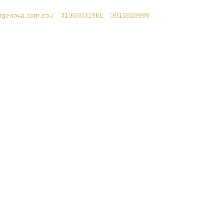
lgenova.com.co
3106803196
3016828999