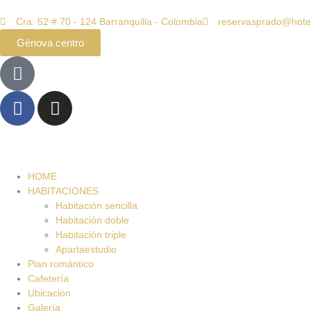
Cra. 52 # 70 - 124 Barranquilla - Colombia
reservasprado@hote
Génova centro
HOME
HABITACIONES
Habitación sencilla
Habitación doble
Habitación triple
Apartaestudio
Plan romántico
Cafetería
Ubicación
Galería