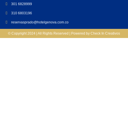
301 6828999
310 6803196
reservasprado@hotelgenova.com.co
© Copyright 2024 | All Rights Reserved | Powered by Check In Creativos